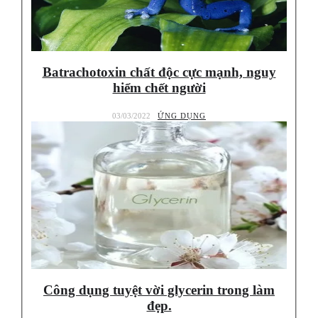
Batrachotoxin chất độc cực mạnh, nguy
hiểm chết người
03/03/2022
ỨNG DỤNG
Công dụng tuyệt vời glycerin trong làm
đẹp.