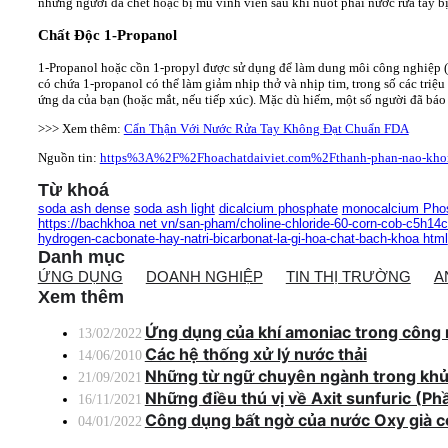
những người đã chết hoặc bị mù vĩnh viễn sau khi nuốt phải nước rửa tay b
Chất Độc 1-Propanol
1-Propanol hoặc cồn 1-propyl được sử dụng để làm dung môi công nghiệp (m
có chứa 1-propanol có thể làm giảm nhịp thở và nhịp tim, trong số các triệ
ứng da của bạn (hoặc mắt, nếu tiếp xúc). Mặc dù hiếm, một số người đã báo 
>>> Xem thêm:
Cẩn Thận Với Nước Rửa Tay Không Đạt Chuẩn FDA
Nguồn tin:
https%3A%2F%2Fhoachatdaiviet.com%2Fthanh-phan-nao-khon
Từ khoá
soda ash dense
soda ash light
dicalcium phosphate
monocalcium Pho
https://bachkhoa net vn/san-pham/choline-chloride-60-corn-cob-c5h14c
hydrogen-cacbonate-hay-natri-bicarbonat-la-gi-hoa-chat-bach-khoa html
Danh mục
ỨNG DỤNG
DOANH NGHIỆP
TIN THỊ TRƯỜNG
A
Xem thêm
Ứng dụng của khí amoniac trong công
13/02/2022
Các hệ thống xử lý nước thải
14/06/2010
Những từ ngữ chuyên ngành trong khử 
21/09/2021
Những điều thú vị về Axit sunfuric (Ph
16/11/2021
Công dụng bất ngờ của nước Oxy già có
04/01/2022