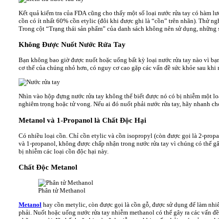
Kết quả kiểm tra của FDA cũng cho thấy một số loại nước rửa tay có hàm lư
cồn có ít nhất 60% cồn etylic (đôi khi được ghi là “cồn” trên nhãn). Thử 
Trong cột “Trạng thái sản phẩm” của danh sách không nên sử dụng, những 
Không Được Nuốt Nước Rửa Tay
Bạn không bao giờ được nuốt hoặc uống bất kỳ loại nước rửa tay nào vì bạn 
cơ thể của chúng nhỏ hơn, có nguy cơ cao gặp các vấn đề sức khỏe sau khi n
Nhìn vào hộp đựng nước rửa tay không thể biết được nó có bị nhiễm một loại
nghiêm trọng hoặc tử vong. Nếu ai đó nuốt phải nước rửa tay, hãy nhanh ch
Metanol và 1-Propanol là Chất Độc Hại
Có nhiều loại cồn. Chỉ cồn etylic và cồn isopropyl (còn được gọi là 2-pro
và 1-propanol, không được chấp nhận trong nước rửa tay vì chúng có thể gây
bị nhiễm các loại cồn độc hại này.
Chất Độc Metanol
Phân tử Methanol
Metanol
hay cồn metylic, còn được gọi là cồn gỗ, được sử dụng để làm nhiê
phải. Nuốt hoặc uống nước rửa tay nhiễm methanol có thể gây ra các vấn 