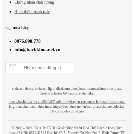
Chứng nhận chất lượng
Hình thức thanh toán
Gọi mua hàng
0976.898.778
info@bachkhoa.net.vn
soda ash dense
,
soda ash light
,
dicalcium phosphate
,
monocalcium Phosphate
,
choline chloride 60
,
caustic soda flake
,
https://bachkhoa net vn/2020/03/sodium-hydrogen-cacbonate-hay-natri-bicarbonat-
la-gi-hoa-chat-bach-khoa html
,
https://bachkhoa net vn/san-pham/choline-chloride-
60-corn-cob-c5h14cino
© 2009 - 2021 Công Ty TNHH Xuất Nhập Khẩu Hoá Chất
Bách Khoa
| Điện
thoại: (84-28) 6654 4254 | Địa chỉ: Số 71 Nguyễn Tư Nghiêm, P. Bình Trưng, TP.