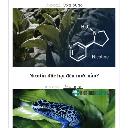
17/03/2022
ỨNG DỤNG
Nicotin độc hại đến mức nào?
03/03/2022
ỨNG DỤNG