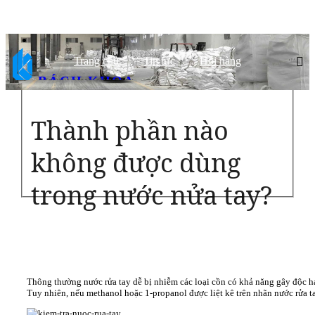
Trang chủ
Tin tức
Hỏi hàng
BÁCH KHOA
CHẤT LƯỢNG HÀNG ĐẦU, ĐỐI TÁC TIN CẬY
Thành phần nào
không được dùng
trong nước nửa tay?
Thông thường nước rửa tay dễ bị nhiễm các loại cồn có khả năng gây độc h
Tuy nhiên, nếu methanol hoặc 1-propanol được liệt kê trên nhãn nước rửa t