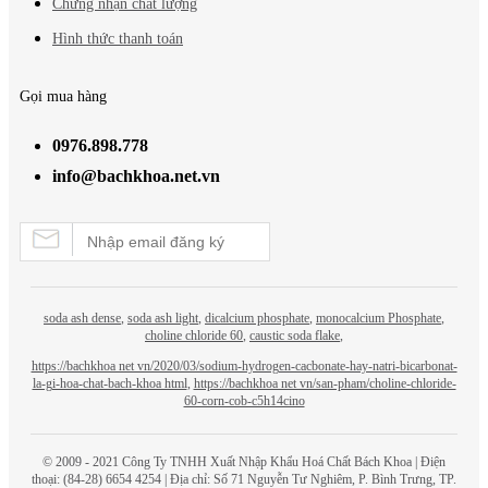
Chứng nhận chất lượng
Hình thức thanh toán
Gọi mua hàng
0976.898.778
info@bachkhoa.net.vn
soda ash dense
,
soda ash light
,
dicalcium phosphate
,
monocalcium Phosphate
,
choline chloride 60
,
caustic soda flake
,
https://bachkhoa net vn/2020/03/sodium-hydrogen-cacbonate-hay-natri-bicarbonat-
la-gi-hoa-chat-bach-khoa html
,
https://bachkhoa net vn/san-pham/choline-chloride-
60-corn-cob-c5h14cino
© 2009 - 2021 Công Ty TNHH Xuất Nhập Khẩu Hoá Chất
Bách Khoa
| Điện
thoại: (84-28) 6654 4254 | Địa chỉ: Số 71 Nguyễn Tư Nghiêm, P. Bình Trưng, TP.