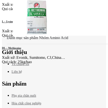
Xuất xứ: Indonesia
Qui cách: 25kg/bao
L – Lysine Aj
Xuất xứ: Nhật
Qui cách: 25kg/bao
Danh mục sản phẩm
Nhóm Amino Acid
Báo giá
mới nhất?
DL – Methionine
Giới thiệu
Xuất xứ: Evonik, Sumitomo, CJ,China…
Qui cách: 25kg/bao
Về chúng tôi
Liên hệ
Sản phẩm
Phụ gia chăn nuôi
Hóa chất công nghiệp