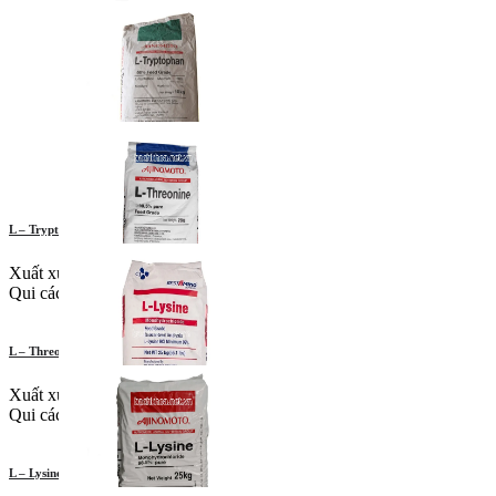
L – Tryptophan
Xuất xứ: Ajinomoto, CJ, Evonik
Qui cách: 10kg/bao, 20kg/bao
L – Threonine
Xuất xứ: Pháp, Trung Quốc
Qui cách: Bao giấy 25kg
L – Lysine CJ