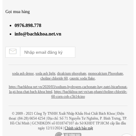
Gọi mua hàng
0976.898.778
info@bachkhoa.net.vn
soda ash dense
,
soda ash light
,
dicalcium phosphate
,
monocalcium Phosphate
,
choline chloride 60
,
caustic soda flake
,
https://bachkhoa net vn/2020/03/sodium-hydrogen-cacbonate-hay-natri-bicarbonat-
la-gi-hoa-chat-bach-khoa html
,
https://bachkhoa net vn/san-pham/choline-chloride-
60-corn-cob-c5h14cino
© 2009 - 2021 Công Ty TNHH Xuất Nhập Khẩu Hoá Chất
Bách Khoa
| Điện
thoại: (84-28) 6654 4254 | Địa chỉ: Số 71 Nguyễn Tư Nghiêm, P. Bình Trưng, TP.
Hồ Chí Minh | GCNĐKDN số 0318747107 do Sở KHĐT TP.HCM cấp lần đầu
ngày 12/11/2024 |
Chính sách bảo mật