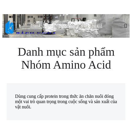
Trang chủ
Sản phẩm
Báo giá
BÁCH KHOA
CHẤT LƯỢNG HÀNG ĐẦU, ĐỐI TÁC TIN CẬY
Danh mục sản phẩm
Nhóm Amino Acid
Dùng cung cấp protein trong thức ăn chăn nuôi đóng
một vai trò quan trọng trong cuộc sống và sản xuất của
vật nuôi.