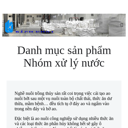
Trang chủ
Sản phẩm
Báo giá
BÁCH KHOA
CHẤT LƯỢNG HÀNG ĐẦU, ĐỐI TÁC TIN CẬY
Danh mục sản phẩm
Nhóm xử lý nước
Nghề nuôi trồng thủy sản rất coi trọng việc cải tạo ao
nuôi bởi sau một vụ nuôi toàn bộ chất thải, thức ăn dư
thừa, mầm bệnh… đều tích tụ ở đáy ao và ngấm vào
trong nền đáy và bờ ao.
Đặc biệt là ao nuôi công nghiệp sử dụng nhiều thức ăn
và các loại thức ăn phân hủy không hết sẽ gây ô