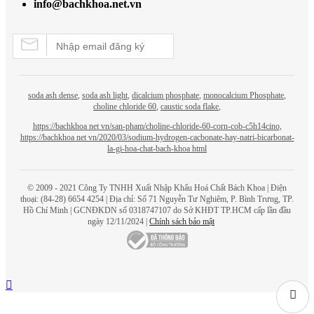
info@bachkhoa.net.vn
soda ash dense
,
soda ash light
,
dicalcium phosphate
,
monocalcium Phosphate
,
choline chloride 60
,
caustic soda flake
,
https://bachkhoa net vn/san-pham/choline-chloride-60-corn-cob-c5h14cino
,
https://bachkhoa net vn/2020/03/sodium-hydrogen-cacbonate-hay-natri-bicarbonat-
la-gi-hoa-chat-bach-khoa html
© 2009 - 2021 Công Ty TNHH Xuất Nhập Khẩu Hoá Chất
Bách Khoa
| Điện
thoại: (84-28) 6654 4254 | Địa chỉ: Số 71 Nguyễn Tư Nghiêm, P. Bình Trưng, TP.
Hồ Chí Minh | GCNĐKDN số 0318747107 do Sở KHĐT TP.HCM cấp lần đầu
ngày 12/11/2024 |
Chính sách bảo mật