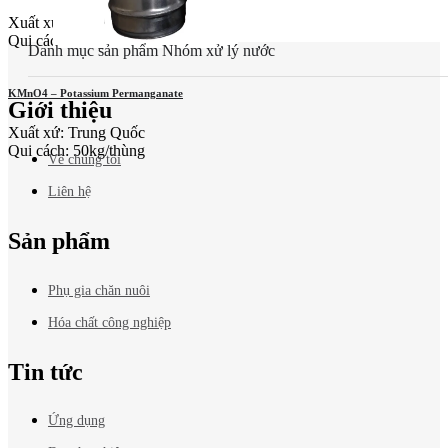
Xuất xứ: Trung Quốc
Qui cách: 25kg/thùng
Danh mục sản phẩm
Nhóm xử lý nước
Báo giá
mới nhất?
KMnO4 – Potassium Permanganate
Giới thiệu
Xuất xứ: Trung Quốc
Qui cách: 50kg/thùng
Về chúng tôi
Liên hệ
Sản phẩm
Phụ gia chăn nuôi
Hóa chất công nghiệp
Tin tức
Ứng dụng