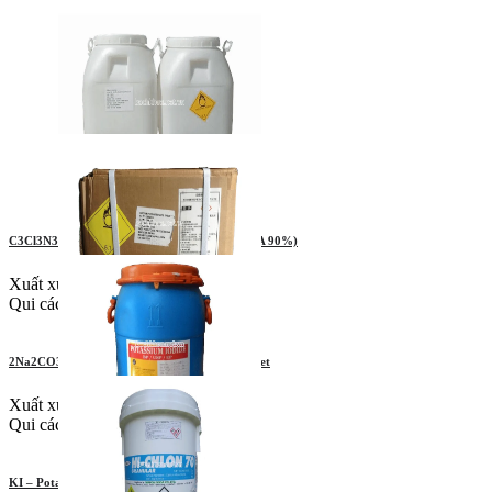
C3Cl3N3O3 – Trichloroisocyanuric Acid (TCCA 90%)
Xuất xứ: Trung Quốc
Qui cách: 50 kg/thùng
2Na2CO3.3H2O2 – Sodium Percarbonate Tablet
Xuất xứ: Trung Quốc
Qui cách: 25 kg/thùng
KI – Potassium Iodide