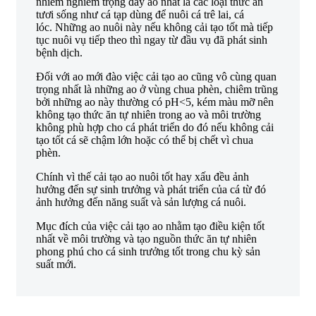
nhiễm nghiêm trọng đáy ao nhất là các loại thức ăn
tươi sống như cá tạp dùng để nuôi cá trê lai, cá
lóc. Những ao nuôi này nếu không cải tạo tốt mà tiếp
tục nuôi vụ tiếp theo thì ngay từ đầu vụ đã phát sinh
bệnh dịch.
Đối với ao mới đào việc cải tạo ao cũng vô cùng quan
trọng nhất là những ao ở vùng chua phèn, chiêm trũng
bởi những ao này thường có pH<5, kém màu mỡ nên
không tạo thức ăn tự nhiên trong ao và môi trường
không phù hợp cho cá phát triển do đó nếu không cải
tạo tốt cá sẽ chậm lớn hoặc có thể bị chết vì chua
phèn.
Chính vì thế cải tạo ao nuôi tốt hay xấu đều ảnh
hưởng đến sự sinh trưởng và phát triển của cá từ đó
ảnh hưởng đến năng suất và sản lượng cá nuôi.
Mục đích của việc cải tạo ao nhằm tạo điều kiện tốt
nhất về môi trường và tạo nguồn thức ăn tự nhiên
phong phú cho cá sinh trưởng tốt trong chu kỳ sản
suất mới.