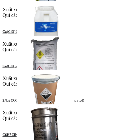
Xuất xứ: Ấn Độ
Qui cách: 25kg/thùng
Ca(ClO)2 – Chlorine 70% Nippon
Xuất xứ: Nhật Bản
Qui cách: 45kg/thùng
Ca(ClO)2 – Chlorine 65% Cá heo
Xuất xứ: Trung Quốc
Qui cách: 40kg/thùng
2Na2CO3.3H2O2 – Sodium Percarbonate (Uncoated)
Xuất xứ: Trung Quốc
Qui cách: 25kg/bao
C6H5ClNNaO2S.H20 -Chloramine B hydrate