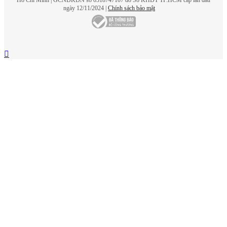
Hồ Chí Minh | GCNĐKDN số 0318747107 do Sở KHĐT TP.HCM cấp lần đầu
ngày 12/11/2024 |
Chính sách bảo mật