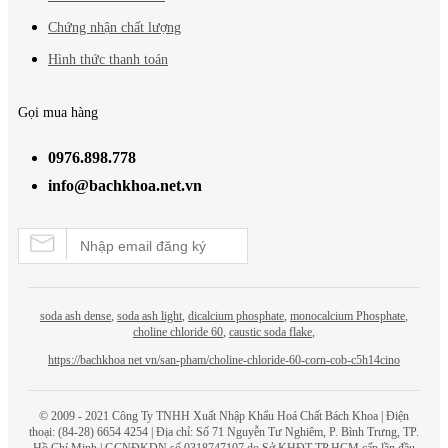
Chứng nhận chất lượng
Hình thức thanh toán
Gọi mua hàng
0976.898.778
info@bachkhoa.net.vn
soda ash dense
,
soda ash light
,
dicalcium phosphate
,
monocalcium Phosphate
,
choline chloride 60
,
caustic soda flake
,
https://bachkhoa net vn/san-pham/choline-chloride-60-corn-cob-c5h14cino
© 2009 - 2021 Công Ty TNHH Xuất Nhập Khẩu Hoá Chất
Bách Khoa
| Điện
thoại: (84-28) 6654 4254 | Địa chỉ: Số 71 Nguyễn Tư Nghiêm, P. Bình Trưng, TP.