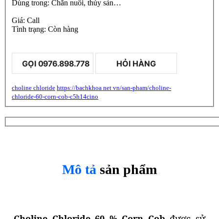
Dùng trong:
Chăn nuôi, thủy sản…
Giá:
Call
Tình trạng:
Còn hàng
4
/
5
1
rating
GỌI
0976.898.778
HỎI HÀNG
choline chloride
https://bachkhoa net vn/san-pham/choline-
chloride-60-corn-cob-c5h14cino
Mô tả
sản phẩm
Choline Chloride 60 % Corn Cob
được sử