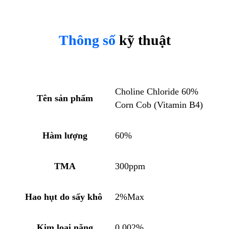
Thông số
kỹ thuật
Choline Chloride 60%
Tên sản phẩm
Corn Cob (Vitamin B4)
Hàm lượng
60%
TMA
300ppm
Hao hụt do sấy khô
2%Max
Kim loại nặng
0.002%