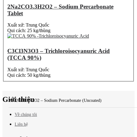
2Na2CO3.3H2O2 – Sodium Percarbonate
Tablet
Xuất xứ: Trung Quốc
Qui cách: 25 kg/thùng
C3Cl3N3O3 – Trichloroisocyanuric Acid
(TCCA 90%)
Xuất xứ: Trung Quốc
Qui cách: 50 kg/thùng
Báo giá
mới nhất?
Giới thiệu
2Na2CO3.3H2O2 – Sodium Percarbonate (Uncoated)
Về chúng tôi
Liên hệ