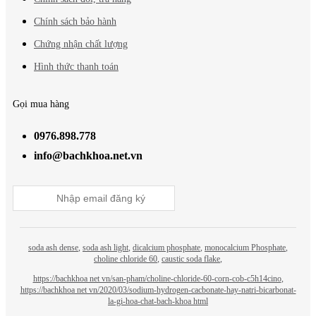
Chính sách bảo hành
Chứng nhận chất lượng
Hình thức thanh toán
Gọi mua hàng
0976.898.778
info@bachkhoa.net.vn
soda ash dense
,
soda ash light
,
dicalcium phosphate
,
monocalcium Phosphate
,
choline chloride 60
,
caustic soda flake
,
https://bachkhoa net vn/san-pham/choline-chloride-60-corn-cob-c5h14cino
,
https://bachkhoa net vn/2020/03/sodium-hydrogen-cacbonate-hay-natri-bicarbonat-
la-gi-hoa-chat-bach-khoa html