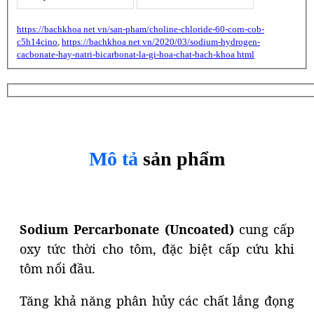
https://bachkhoa net vn/san-pham/choline-chloride-60-corn-cob-
c5h14cino
,
https://bachkhoa net vn/2020/03/sodium-hydrogen-
cacbonate-hay-natri-bicarbonat-la-gi-hoa-chat-bach-khoa html
Mô tả
sản phẩm
Sodium Percarbonate (Uncoated)
cung cấp
oxy tức thời cho tôm, đặc biệt cấp cứu khi
tôm nổi đầu.
Tăng khả năng phân hủy các chất lắng đọng