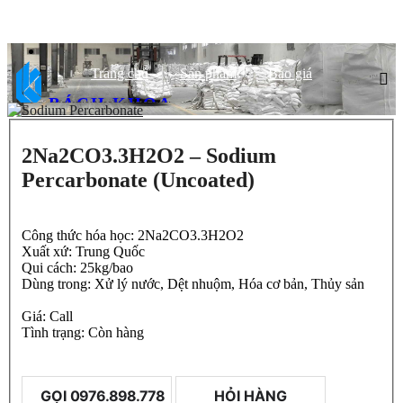
Trang chủ
Sản phẩm
Báo giá
BÁCH KHOA
CHẤT LƯỢNG HÀNG ĐẦU, ĐỐI TÁC TIN CẬY
2Na2CO3.3H2O2 – Sodium
Percarbonate (Uncoated)
Công thức hóa học:
2Na2CO3.3H2O2
Xuất xứ:
Trung Quốc
Qui cách:
25kg/bao
Dùng trong:
Xử lý nước, Dệt nhuộm, Hóa cơ bản, Thủy sản
Giá:
Call
Tình trạng:
Còn hàng
5
/
5
1
rating
GỌI
0976.898.778
HỎI HÀNG