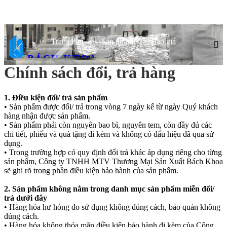
Trang chủ
Sản phẩm
Báo giá
BÁCH KHOA
CHẤT LƯỢNG HÀNG ĐẦU, ĐỐI TÁC TIN CẬY
Chính sách đổi, trả hàng
1. Điều kiện đổi/ trả sản phẩm
• Sản phẩm được đổi/ trả trong vòng 7 ngày kể từ ngày Quý khách
hàng nhận được sản phẩm.
• Sản phẩm phải còn nguyên bao bì, nguyên tem, còn đầy đủ các
chi tiết, phiếu và quà tặng đi kèm và không có dấu hiệu đã qua sử
dụng.
• Trong trường hợp có quy định đổi trả khác áp dụng riêng cho từng
sản phẩm, Công ty TNHH MTV Thương Mại Sản Xuất Bách Khoa
sẽ ghi rõ trong phần điều kiện bảo hành của sản phẩm.
2. Sản phẩm không nằm trong danh mục sản phẩm miễn đổi/
trả dưới đây
• Hàng hóa hư hỏng do sử dụng không đúng cách, bảo quản không
đúng cách.
• Hàng hóa không thỏa mãn điều kiện bảo hành đi kèm của Công