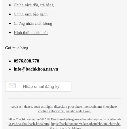
Chính sách đổi, trả hàng
Chính sách bảo hành
Chứng nhận chất lượng
Hình thức thanh toán
Gọi mua hàng
0976.898.778
info@bachkhoa.net.vn
soda ash dense
,
soda ash light
,
dicalcium phosphate
,
monocalcium Phosphate
,
choline chloride 60
,
caustic soda flake
,
https://bachkhoa net vn/2020/03/sodium-hydrogen-cacbonate-hay-natri-bicarbonat-
la-gi-hoa-chat-bach-khoa html
,
https://bachkhoa net vn/san-pham/choline-chloride-
60-corn-cob-c5h14cino