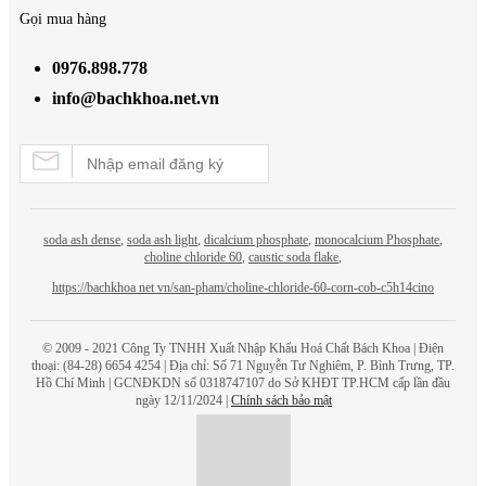
Gọi mua hàng
0976.898.778
info@bachkhoa.net.vn
soda ash dense
,
soda ash light
,
dicalcium phosphate
,
monocalcium Phosphate
,
choline chloride 60
,
caustic soda flake
,
https://bachkhoa net vn/san-pham/choline-chloride-60-corn-cob-c5h14cino
© 2009 - 2021 Công Ty TNHH Xuất Nhập Khẩu Hoá Chất
Bách Khoa
| Điện
thoại: (84-28) 6654 4254 | Địa chỉ: Số 71 Nguyễn Tư Nghiêm, P. Bình Trưng, TP.
Hồ Chí Minh | GCNĐKDN số 0318747107 do Sở KHĐT TP.HCM cấp lần đầu
ngày 12/11/2024 |
Chính sách bảo mật