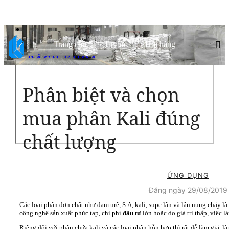
Trang chủ
Tin tức
Hỏi hàng
BÁCH KHOA
CHẤT LƯỢNG HÀNG ĐẦU, ĐỐI TÁC TIN CẬY
Phân biệt và chọn
mua phân Kali đúng
chất lượng
ỨNG DỤNG
Đăng ngày 29/08/2019
Các loại phân đơn chất như đạm urê, S.A, kali, supe lân và lân nung chảy l
công nghệ sản xuất phức tạp, chi phí
đầu tư
lớn hoặc do giá trị thấp, việc 
Riêng đối với phân chứa kali và các loại phân hỗn hợp thì rất dễ làm giả, 