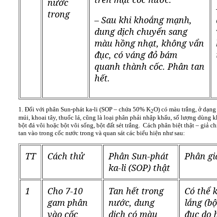
nước
trong
– Sau khi khoắng mạnh,
dung dịch chuyển sang
màu hồng nhạt, không vẩn
đục, có váng đỏ bám
quanh thành cốc. Phân tan
hết.
1. Đối với phân Sun-phát ka-li (SOP – chứa 50% K
O) có màu trắng, ở dạng 
2
múi, khoai tây, thuốc lá, cũng là loại phân phải nhập khẩu, số lượng dùng k
bột đá vôi hoặc bột vôi sống, bột đất sét trắng. Cách phân biệt thật – giả 
tan vào trong cốc nước trong và quan sát các biểu hiện như sau:
TT
Cách thử
Phân Sun-phát
Phân gi
ka-li (SOP) thật
1
Cho 7-10
Tan hết trong
Có thể k
gam phân
nước, dung
lắng (b
vào cốc
dịch có màu
đục do 