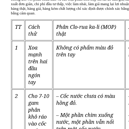
xuất đơn giản, chi phí đầu tư thấp, việc làm nhái, làm giả mang lại lợi nhuậ
hàng thật, hàng giả, hàng kém chất lượng chỉ xác định được chính xác bằn
bằng cảm quan.
TT
Cách
Phân Clo-rua ka-li (MOP)
thử
thật
1
Xoa
Không có phẩm màu đỏ
mạnh
trên tay
trên hai
đầu
ngón
tay
2
Cho 7-10
– Cốc nước chưa có màu
gam
hồng đỏ.
phân
– Một phần chìm xuống
khô ráo
nước, một phần vẫn nổi
vào cốc
trên mặt cốc nước.