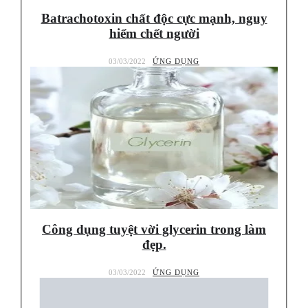
Batrachotoxin chất độc cực mạnh, nguy
hiểm chết người
03/03/2022
ỨNG DỤNG
Công dụng tuyệt vời glycerin trong làm
đẹp.
03/03/2022
ỨNG DỤNG