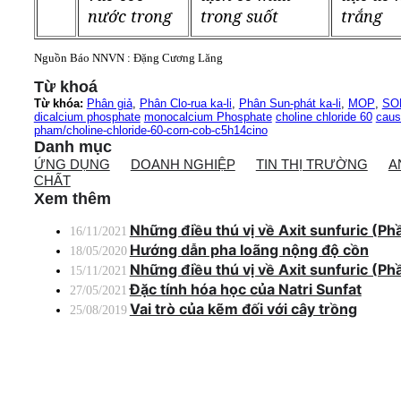
nước trong
trong suốt
trắng
Nguồn Báo NNVN : Đặng Cương Lăng
Từ khoá
Từ khóa:
Phân giả
,
Phân Clo-rua ka-li
,
Phân Sun-phát ka-li
,
MOP
,
SO
dicalcium phosphate
monocalcium Phosphate
choline chloride 60
caus
pham/choline-chloride-60-corn-cob-c5h14cino
Danh mục
ỨNG DỤNG
DOANH NGHIỆP
TIN THỊ TRƯỜNG
A
CHẤT
Xem thêm
Những điều thú vị về Axit sunfuric (Ph
16/11/2021
Hướng dẫn pha loãng nộng độ cồn
18/05/2020
Những điều thú vị về Axit sunfuric (Ph
15/11/2021
Đặc tính hóa học của Natri Sunfat
27/05/2021
Vai trò của kẽm đối với cây trồng
25/08/2019