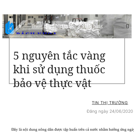
Trang chủ
Tin tức
Hỏi hàng
BÁCH KHOA
CHẤT LƯỢNG HÀNG ĐẦU, ĐỐI TÁC TIN CẬY
5 nguyên tắc vàng
khi sử dụng thuốc
bảo vệ thực vật
TIN THỊ TRƯỜNG
Đăng ngày 24/06/2020
Đây là nội dung nông dân được tập huấn trên cả nước nhằm hưởng ứng ngày