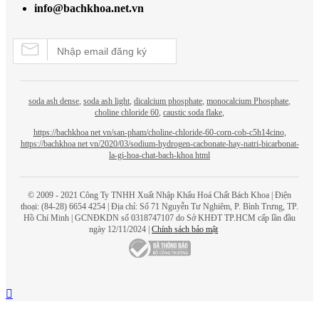
info@bachkhoa.net.vn
soda ash dense
,
soda ash light
,
dicalcium phosphate
,
monocalcium Phosphate
,
choline chloride 60
,
caustic soda flake
,
https://bachkhoa net vn/san-pham/choline-chloride-60-corn-cob-c5h14cino
,
https://bachkhoa net vn/2020/03/sodium-hydrogen-cacbonate-hay-natri-bicarbonat-
la-gi-hoa-chat-bach-khoa html
© 2009 - 2021 Công Ty TNHH Xuất Nhập Khẩu Hoá Chất
Bách Khoa
| Điện
thoại: (84-28) 6654 4254 | Địa chỉ: Số 71 Nguyễn Tư Nghiêm, P. Bình Trưng, TP.
Hồ Chí Minh | GCNĐKDN số 0318747107 do Sở KHĐT TP.HCM cấp lần đầu
ngày 12/11/2024 |
Chính sách bảo mật