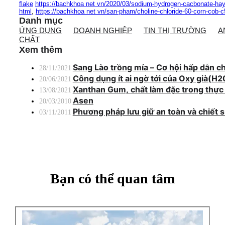
flake
https://bachkhoa net vn/2020/03/sodium-hydrogen-cacbonate-hay-n
html
,
https://bachkhoa net vn/san-pham/choline-chloride-60-corn-cob-
Danh mục
ỨNG DỤNG
DOANH NGHIỆP
TIN THỊ TRƯỜNG
A
CHẤT
Xem thêm
Sang Lào trồng mía – Cơ hội hấp dẫn c
28/11/2021
Công dụng ít ai ngờ tới của Oxy già(H2
20/06/2021
Xanthan Gum, chất làm đặc trong thự
13/08/2021
Asen
20/03/2010
Phương pháp lưu giữ an toàn và chiết 
03/11/2011
Bạn có thể quan tâm