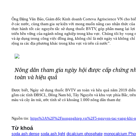
Ông Đặng Văn Bảo, Giám đốc Kinh doanh Corteva Agriscience VN cho biết:
ở các nước, cùng tham gia sự kiện với mong muốn nâng cao nhận thức của 
thực hành tốt các nguyên tắc sử dụng thuốc BVTV, góp phần mang lại lợi í
triển bền vững của ngành nông nghiệp trong khu vực. Chúng tôi hy vọng r
và áp dụng trong công việc đồng áng, không chỉ là một ngày và không chỉ 
rộng ra các địa phương khác trong khu vực và trên cả nước”.
Nông dân tham gia ngày hội được cấp chứng n
toàn và hiệu quả
Được biết, Ngày sử dụng thuốc BVTV an toàn và hệu quả năm 2019 diễn r
gồm các tỉnh ĐBSCL, Đông Nam bộ, Tây Nguyên và khu vực phía Bắc, trên tấ
màu và cây ăn trái, ước tính sẽ có khoảng 1.000 nông dân tham dự.
Nguồn tin:
https%3A%2F%2Fnongnghiep.vn%2F5-nguyen-tac-vang-khi-su-
Từ khoá
soda ash dense
soda ash light
dicalcium phosphate
monocalcium Pho