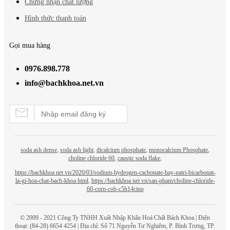
Chứng nhận chất lượng
Hình thức thanh toán
Gọi mua hàng
0976.898.778
info@bachkhoa.net.vn
soda ash dense
,
soda ash light
,
dicalcium phosphate
,
monocalcium Phosphate
,
choline chloride 60
,
caustic soda flake
,
https://bachkhoa net vn/2020/03/sodium-hydrogen-cacbonate-hay-natri-bicarbonat-
la-gi-hoa-chat-bach-khoa html
,
https://bachkhoa net vn/san-pham/choline-chloride-
60-corn-cob-c5h14cino
© 2009 - 2021 Công Ty TNHH Xuất Nhập Khẩu Hoá Chất
Bách Khoa
| Điện
thoại: (84-28) 6654 4254 | Địa chỉ: Số 71 Nguyễn Tư Nghiêm, P. Bình Trưng, TP.