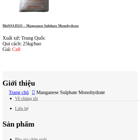
MnSO4.H2O – Manganese Sulphate Monohydrate
Xuất xứ: Trung Quốc
Qui cách: 25kg/bao
Giá:
Call
Báo giá
mới nhất?
Giới thiệu
Trang chủ
Manganese Sulphate Monohydrate
Về chúng tôi
Liên hệ
Sản phẩm
Phụ gia chăn nuôi