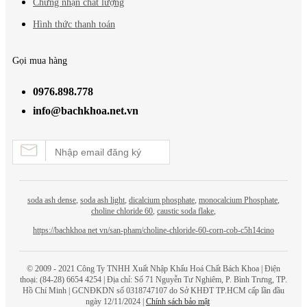
Chứng nhận chất lượng
Hình thức thanh toán
Gọi mua hàng
0976.898.778
info@bachkhoa.net.vn
soda ash dense
,
soda ash light
,
dicalcium phosphate
,
monocalcium Phosphate
,
choline chloride 60
,
caustic soda flake
,
https://bachkhoa net vn/san-pham/choline-chloride-60-corn-cob-c5h14cino
© 2009 - 2021 Công Ty TNHH Xuất Nhập Khẩu Hoá Chất
Bách Khoa
| Điện
thoại: (84-28) 6654 4254 | Địa chỉ: Số 71 Nguyễn Tư Nghiêm, P. Bình Trưng, TP.
Hồ Chí Minh | GCNĐKDN số 0318747107 do Sở KHĐT TP.HCM cấp lần đầu
ngày 12/11/2024 |
Chính sách bảo mật