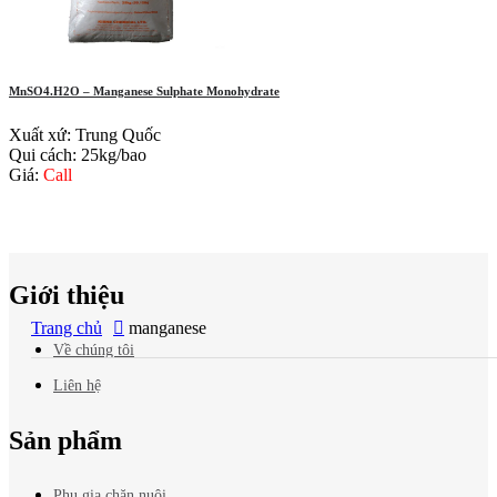
MnSO4.H2O – Manganese Sulphate Monohydrate
Xuất xứ: Trung Quốc
Qui cách: 25kg/bao
Giá:
Call
Báo giá
mới nhất?
Giới thiệu
Trang chủ
manganese
Về chúng tôi
Liên hệ
Sản phẩm
Phụ gia chăn nuôi