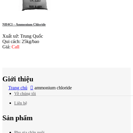
NH4Cl – Ammonium Chloride
Xuất xứ: Trung Quốc
Qui cách: 25kg/bao
Giá:
Call
Báo giá
mới nhất?
Giới thiệu
Trang chủ
ammonium chloride
Về chúng tôi
Liên hệ
Sản phẩm
Phụ gia chăn nuôi