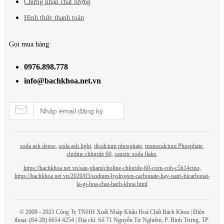
Chứng nhận chất lượng
Hình thức thanh toán
Gọi mua hàng
0976.898.778
info@bachkhoa.net.vn
soda ash dense
,
soda ash light
,
dicalcium phosphate
,
monocalcium Phosphate
,
choline chloride 60
,
caustic soda flake
,
https://bachkhoa net vn/san-pham/choline-chloride-60-corn-cob-c5h14cino
,
https://bachkhoa net vn/2020/03/sodium-hydrogen-cacbonate-hay-natri-bicarbonat-
la-gi-hoa-chat-bach-khoa html
© 2009 - 2021 Công Ty TNHH Xuất Nhập Khẩu Hoá Chất
Bách Khoa
| Điện
thoại: (84-28) 6654 4254 | Địa chỉ: Số 71 Nguyễn Tư Nghiêm, P. Bình Trưng, TP.