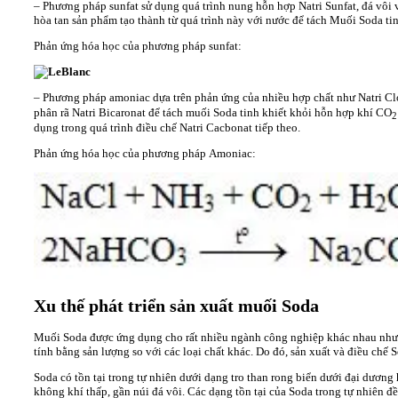
– Phương pháp sunfat sử dụng quá trình nung hỗn hợp Natri Sunfat, đá vôi 
hòa tan sản phẩm tạo thành từ quá trình này với nước để tách Muối Soda tin
Phản ứng hóa học của phương pháp sunfat:
– Phương pháp amoniac dựa trên phản ứng của nhiều hợp chất như Natri C
phân rã Natri Bicaronat để tách muối Soda tinh khiết khỏi hỗn hợp khí CO
dụng trong quá trình điều chế Natri Cacbonat tiếp theo.
Phản ứng hóa học của phương pháp Amoniac:
Xu thế phát triển sản xuất muối Soda
Muối Soda được ứng dụng cho rất nhiều ngành công nghiệp khác nhau như hó
tính bằng sản lượng so với các loại chất khác. Do đó, sản xuất và điều chế 
Soda có tồn tại trong tự nhiên dưới dạng tro than rong biển dưới đại dươn
không khí thấp, gần núi đá vôi. Các dạng tồn tại của Soda trong tự nhiên đ