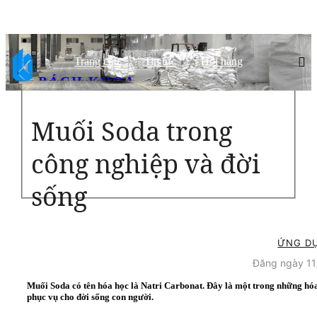
Trang chủ
Tin tức
Hỏi hàng
BÁCH KHOA
CHẤT LƯỢNG HÀNG ĐẦU, ĐỐI TÁC TIN CẬY
Muối Soda trong
công nghiệp và đời
sống
ỨNG D
Đăng ngày 1
Muối Soda có tên hóa học là Natri Carbonat. Đây là một trong những hóa
phục vụ cho đời sống con người.