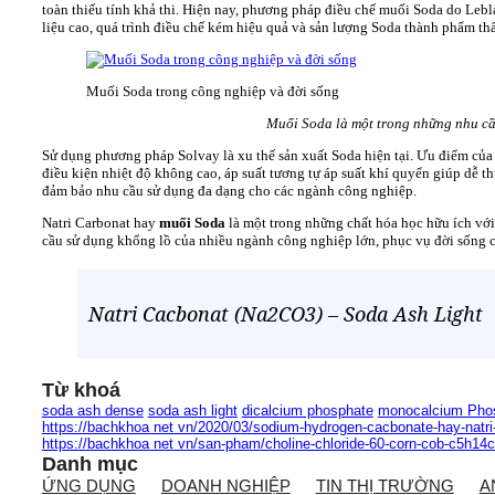
toàn thiếu tính khả thi. Hiện nay, phương pháp điều chế muối Soda do Leb
liệu cao, quá trình điều chế kém hiệu quả và sản lượng Soda thành phẩm th
Muối Soda trong công nghiệp và đời sống
Muối Soda là một trong những nhu cầu
Sử dụng phương pháp Solvay là xu thế sản xuất Soda hiện tại. Ưu điểm của 
điều kiện nhiệt độ không cao, áp suất tương tự áp suất khí quyển giúp dễ t
đảm bảo nhu cầu sử dụng đa dạng cho các ngành công nghiệp.
Natri Carbonat hay
muối Soda
là một trong những chất hóa học hữu ích vớ
cầu sử dụng khổng lồ của nhiều ngành công nghiệp lớn, phục vụ đời sống c
Natri Cacbonat (Na2CO3) – Soda Ash Light
Từ khoá
soda ash dense
soda ash light
dicalcium phosphate
monocalcium Pho
https://bachkhoa net vn/2020/03/sodium-hydrogen-cacbonate-hay-natri-
https://bachkhoa net vn/san-pham/choline-chloride-60-corn-cob-c5h14c
Danh mục
ỨNG DỤNG
DOANH NGHIỆP
TIN THỊ TRƯỜNG
A