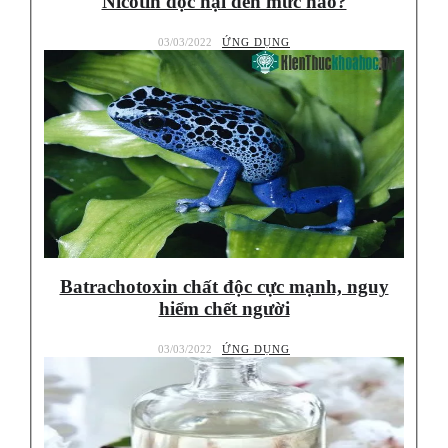
Nicotin độc hại đến mức nào?
03/03/2022
ỨNG DỤNG
Batrachotoxin chất độc cực mạnh, nguy
hiểm chết người
03/03/2022
ỨNG DỤNG