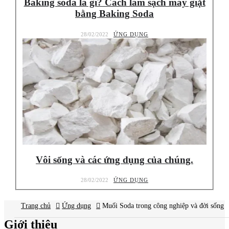
Baking soda là gì? Cách làm sạch máy giặt
bằng Baking Soda
28/02/2022
ỨNG DỤNG
Vôi sống và các ứng dụng của chúng.
28/02/2022
ỨNG DỤNG
Trang chủ
Ứng dụng
Báo giá
Muối Soda trong công nghiệp và đời sống
mới nhất?
Giới thiệu