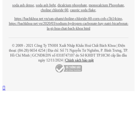
soda ash dense
,
soda ash light
,
dicalcium phosphate
,
monocalcium Phosphate
,
choline chloride 60
,
caustic soda flake
,
https://bachkhoa net vn/san-pham/choline-chloride-60-corn-cob-c5h14cino
,
https://bachkhoa net vn/2020/03/sodium-hydrogen-cacbonate-hay-natri-bicarbonat-
la-gi-hoa-chat-bach-khoa html
© 2009 - 2021 Công Ty TNHH Xuất Nhập Khẩu Hoá Chất
Bách Khoa
| Điện
thoại: (84-28) 6654 4254 | Địa chỉ: Số 71 Nguyễn Tư Nghiêm, P. Bình Trưng, TP.
Hồ Chí Minh | GCNĐKDN số 0318747107 do Sở KHĐT TP.HCM cấp lần đầu
ngày 12/11/2024 |
Chính sách bảo mật